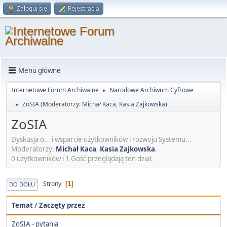
Zaloguj się
Rejestracja
Menu główne
Internetowe Forum Archiwalne
Narodowe Archiwum Cyfrowe
►
ZoSIA
(Moderatorzy:
Michał Kaca
,
Kasia Zajkowska
)
►
ZoSIA
Dyskusja o... i wsparcie użytkowników i rozwoju Systemu...
Moderatorzy:
Michał Kaca
,
Kasia Zajkowska
.
0 użytkowników i 1 Gość przeglądają ten dział.
Strony
1
DO DOŁU
Temat
/
Zaczęty przez
ZoSIA - pytania