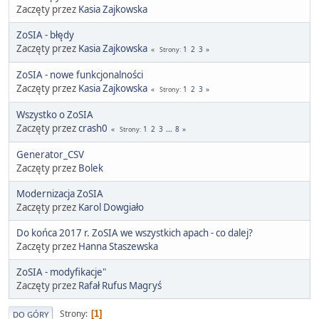
Zaczęty przez
Kasia Zajkowska
ZoSIA - błędy
Zaczęty przez
Kasia Zajkowska
1
2
3
Strony
ZoSIA - nowe funkcjonalności
Zaczęty przez
Kasia Zajkowska
1
2
3
Strony
Wszystko o ZoSIA
Zaczęty przez
crash0
1
2
3
...
8
Strony
Generator_CSV
Zaczęty przez
Bolek
Modernizacja ZoSIA
Zaczęty przez
Karol Dowgiało
Do końca 2017 r. ZoSIA we wszystkich apach - co dalej?
Zaczęty przez
Hanna Staszewska
ZoSIA - modyfikacje"
Zaczęty przez
Rafał Rufus Magryś
Strony
1
DO GÓRY