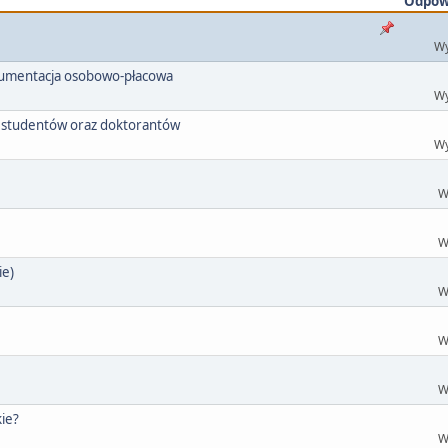
Odpow
Wy
kumentacja osobowo-płacowa
Wy
la studentów oraz doktorantów
Wy
W
W
ie)
W
W
W
ie?
W