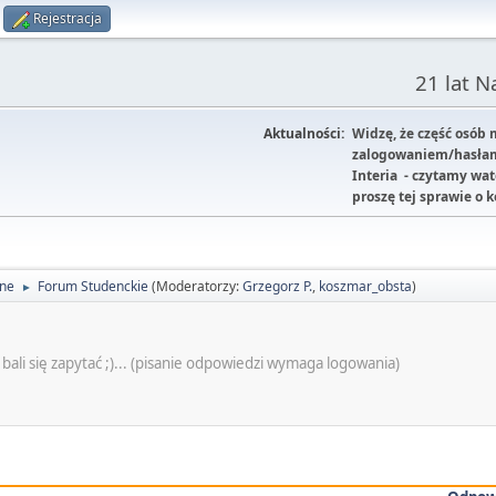
Rejestracja
21 lat 
Aktualności:
Widzę, że część osób
zalogowaniem/hasłam
Interia - czytamy wa
proszę tej sprawie o 
lne
Forum Studenckie
(Moderatorzy:
Grzegorz P.
,
koszmar_obsta
)
►
bali się zapytać ;)... (pisanie odpowiedzi wymaga logowania)