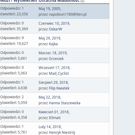
iedzi
/
Wyświetleń
Ostatnia wiadomość
Odpowiedzi: 1
Maj 19, 2005,
świetleń: 23,556
przez napoleon1789@tlen.pl
Odpowiedzi: 0
Czerwiec 10, 2019,
świetleń: 35,369
przez
OskarW
Odpowiedzi: 9
Maj 29, 2019,
świetleń: 19,627
przez
Kajka
Odpowiedzi: 0
Marzec 18, 2019,
yświetleń: 5,661
przez
Grzesiek
Odpowiedzi: 0
Wrzesień 17, 2018,
yświetleń: 5,063
przez
Mad_Cyclist
Odpowiedzi: 1
Sierpień 29, 2018,
yświetleń: 4,638
przez
Filip Kwiatek
Odpowiedzi: 2
Maj 22, 2018,
yświetleń: 5,059
przez
Hanna Staszewska
Odpowiedzi: 0
Kwiecień 01, 2018,
yświetleń: 4,358
przez
93mati
Odpowiedzi: 1
Luty 14, 2018,
yświetleń: 5,761
przez
Henryk Niestrój