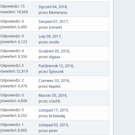
Odpowiedzi: 15
Styczeń 04, 2018,
świetleń: 18,669
przez
Klemensso
Odpowiedzi: 4
Sierpień 07, 2017,
yświetleń: 6,495
przez
Irena43
Odpowiedzi: 0
Luty 09, 2017,
yświetleń: 4,123
przez
sirsilis
Odpowiedzi: 4
Grudzień 05, 2016,
yświetleń: 8,556
przez
olgaaa
Odpowiedzi: 5
Październik 12, 2016,
świetleń: 52,819
przez
Śpioszek
Odpowiedzi: 2
Czerwiec 03, 2016,
yświetleń: 9,479
przez
Kapitol
Odpowiedzi: 0
Marzec 05, 2016,
yświetleń: 4,808
przez
crash0
Odpowiedzi: 0
Listopad 17, 2015,
yświetleń: 8,202
przez
bchaladaj
Odpowiedzi: 1
Listopad 03, 2015,
yświetleń: 8,985
przez
pmm