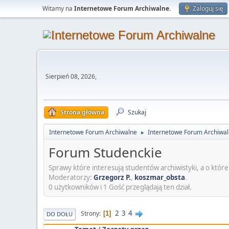
Witamy na
Internetowe Forum Archiwalne
.
Zaloguj się
Sierpień 08, 2026,
Strona główna
Szukaj
Internetowe Forum Archiwalne
Internetowe Forum Archiwa
►
Forum Studenckie
Sprawy które interesują studentów archiwistyki, a o które 
Moderatorzy:
Grzegorz P.
,
koszmar_obsta
.
0 użytkowników i 1 Gość przeglądają ten dział.
2
3
4
Strony
1
DO DOŁU