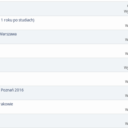
Wy
 1 roku po studiach)
W
 Warszawa
W
W
Wy
W
 - Poznań 2016
W
Krakowie
W
W