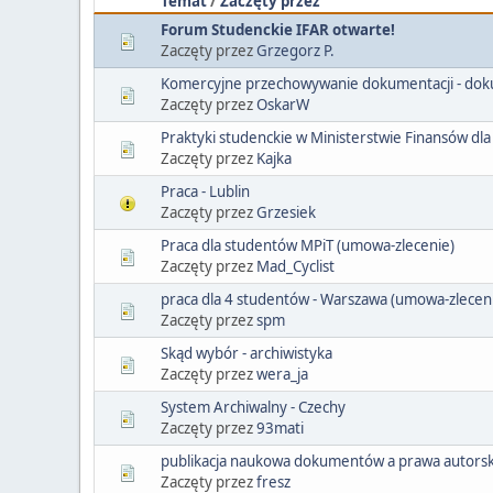
Temat
/
Zaczęty przez
Forum Studenckie IFAR otwarte!
Zaczęty przez
Grzegorz P.
Komercyjne przechowywanie dokumentacji - do
Zaczęty przez
OskarW
Praktyki studenckie w Ministerstwie Finansów d
Zaczęty przez
Kajka
Praca - Lublin
Zaczęty przez
Grzesiek
Praca dla studentów MPiT (umowa-zlecenie)
Zaczęty przez
Mad_Cyclist
praca dla 4 studentów - Warszawa (umowa-zlecen
Zaczęty przez
spm
Skąd wybór - archiwistyka
Zaczęty przez
wera_ja
System Archiwalny - Czechy
Zaczęty przez
93mati
publikacja naukowa dokumentów a prawa autorsk
Zaczęty przez
fresz