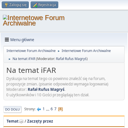
Zaloguj się
Rejestracja
Menu główne
Internetowe Forum Archiwalne
Internetowe Forum Archiwalne
►
Na temat iFAR
(Moderator:
Rafał Rufus Magryś
)
►
Na temat iFAR
Dyskusja na temat tego co powinno znaleźć się na forum,
propozycje zmian. (pisanie odpowiedzi wymaga logowania)
Moderator:
Rafał Rufus Magryś
.
0 użytkowników i 10 Gości przeglądają ten dział.
1
...
6
7
Strony
8
DO DOŁU
Temat
/
Zaczęty przez