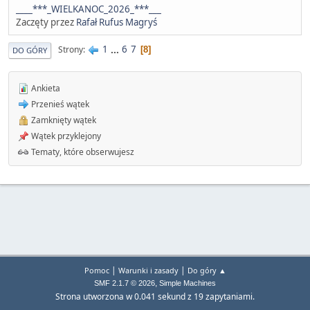
____***_WIELKANOC_2026_***___
Zaczęty przez
Rafał Rufus Magryś
1
...
6
7
Strony
8
DO GÓRY
Ankieta
Przenieś wątek
Zamknięty wątek
Wątek przyklejony
Tematy, które obserwujesz
|
|
Pomoc
Warunki i zasady
Do góry ▲
,
SMF 2.1.7 © 2026
Simple Machines
Strona utworzona w 0.041 sekund z 19 zapytaniami.